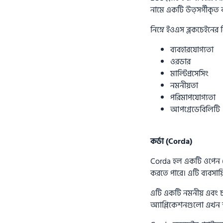
নামে একটি উত্সর্গীকৃত
নিম্নে ইওএস ব্লকচেইনের ক
ব্যবহারযোগ্যতা
ওরডার
মাল্টিপ্রসেসিং
নমনীয়তা
পরিমাপযোগ্যতা
আপগ্রেডেবিলিটি
কর্ডা (Corda)
Corda হল একটি ওপেন সোর্
করতে পারে। এটি ব্যবসায়
এটি একটি নমনীয় এবং চট
অ্যাপ্লিকেশনগুলো এখন স্ব