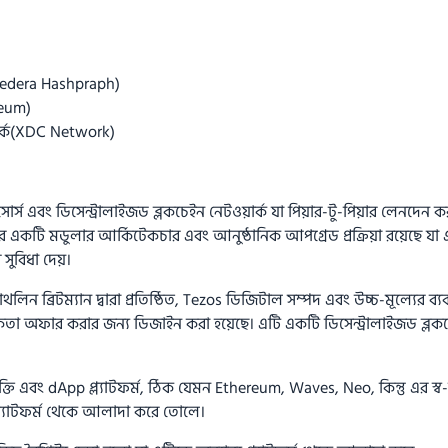
 (Hedera Hashpraph)
reum)
ার্ক(XDC Network)
স এবং ডিসেন্ট্রালাইজড ব্লকচেইন নেটওয়ার্ক যা পিয়ার-টু-পিয়ার লেনদেন করতে
র একটি মডুলার আর্কিটেকচার এবং আনুষ্ঠানিক আপগ্রেড প্রক্রিয়া রয়েছে যা 
সুবিধা দেয়।
াথলিন ব্রিটম্যান দ্বারা প্রতিষ্ঠিত, Tezos ডিজিটাল সম্পদ এবং উচ্চ-মূল্যের ব্যবহ
তা অফার করার জন্য ডিজাইন করা হয়েছে। এটি একটি ডিসেন্ট্রালাইজড ব্লকচেইন 
ুক্তি এবং dApp প্ল্যাটফর্ম, ঠিক যেমন Ethereum, Waves, Neo, কিন্তু এর স্ব
য প্ল্যাটফর্ম থেকে আলাদা করে তোলে।