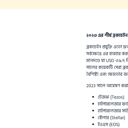
২০২৩ এর শীর্ষ ব্লকচেইন প
ব্লকচেইন প্রযুক্তি এতো দ্
সর্বক্ষেত্রে এর ব্যবহার 
মানদণ্ডে যা USD ৩৯.৭ বিল
সালের কয়েকটি সেরা ব্লকচ
বৈশিষ্ট্য এবং ক্ষমতার জন্
2023 সালে অন্বেষণ করার 
টেজঝ (Tezos)
হাইপারলেজার ফ্যা
হাইপারলেজার সা
স্টেলার (Stellar)
ইওএস (EOS)