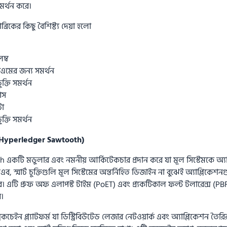
মর্থন করে।
্রিকের কিছু বৈশিষ্ট্য দেয়া হলো
ম্ব
এমের জন্য সমর্থন
চুক্তি সমর্থন
াস
টা
চুক্তি সমর্থন
(Hyperledger Sawtooth)
একটি মডুলার এবং নমনীয় আর্কিটেকচার প্রদান করে যা মূল সিস্টেমকে অ্য
্মার্ট চুক্তিগুলি মূল সিস্টেমের অন্তর্নিহিত ডিজাইন না বুঝেই অ্যাপ্লিকেশনগু
। এটি প্রুফ অফ এলাপস্ট টাইম (PoET) এবং প্র্যকটিকাল ফল্ট টলারেন্স (PBFT
ে।
লকচেইন প্ল্যাটফর্ম যা ডিস্ট্রিবিউটেড লেজার নেটওয়ার্ক এবং অ্যাপ্লিকেশন তৈরি