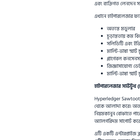
এবং ব্যক্তিগত লেনদেন স
এখানে হাইপারলেজার ফ্যাব
অত্যন্ত মডুলার
চূড়ান্ততায় কম বিল
সলিডিটি এবং ইভি
মাল্টি-ভাষা স্মার্ট 
প্লাগেবল কনসেনস
জিজ্ঞাসাযোগ্য ডে
মাল্টি-ভাষা স্মার্ট 
হাইপারলেজার সাউটুথ 
Hyperledger Sawtooth 
থেকে আলাদা করে। অতএব, স
নিয়মকানুন বোঝাতে পারে
অ্যালগরিদম সাপোর্ট কর
এটি একটি এন্টারপ্রাইজ ব্