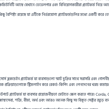
 কমিউনিটি আছে যেখানে ডেভেলপার এবং বিনিয়োগকারীরা প্ল্যাটফর্ম নিয়ে 
িছু বৈশিষ্ট্য রয়েছে যা এটিকে নির্ভরযোগ্য প্ল্যাটফর্মগুলির মধ্যে একটি করে ত
স ব্লকচেইন প্ল্যাটফর্ম যা ব্যবসাগুলো স্মার্ট চুক্তির সাথে সরাসরি এবং গোপ
িক প্রক্রিয়াগুলোকে স্ট্রিমলাইন করে রেকর্ড-কিপিং এবং লেনদেনের খরচ কমায়৷
পটে প্ল্যাটফর্ম যা ব্যবসার প্রয়োজনীয়তা মেটাতে স্কেল করতে পারে। Corda,
াস্থ্যসেবা, শক্তি, বীমা, অর্থ এবং আরও অনেক কিছু সহ বিস্তৃত সেক্টর জুড়ে ব্যব