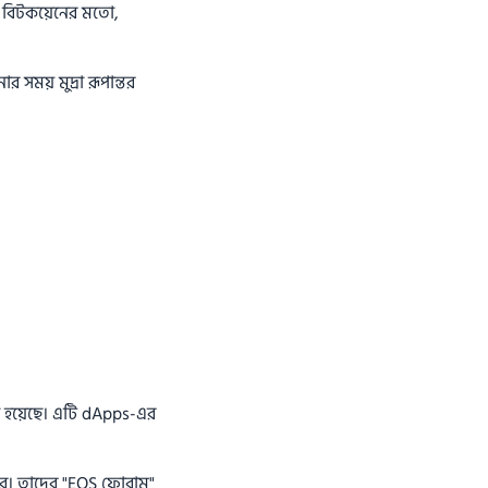
 বিটকয়েনের মতো,
 সময় মুদ্রা রূপান্তর
া হয়েছে। এটি dApps-এর
পারে। তাদের "EOS ফোরাম"