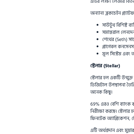
এটির লক্ষ্য লেজার বিতরণ
অন্যান্য ব্লকচেইন প্ল্য
সাউটুথ বিশিষ্ট ব্য
সমান্তরাল লেনদে
শেথের (Seth) সাথে
প্লাগেবল কনসেনস
মূল সিস্টেম এবং অ্
স্টেলার (Stellar)
স্টেলার হল একটি উন্মুক্ত
ডিজিটাল উপস্থাপনা তৈর
অনেক কিছু।
69% এরও বেশি ব্যাংক বর্ত
নিরীক্ষা করছে। স্টেলার হ
ফিনটেক অ্যাপ্লিকেশন, ট
এটি অর্থপ্রদান এবং মুদ