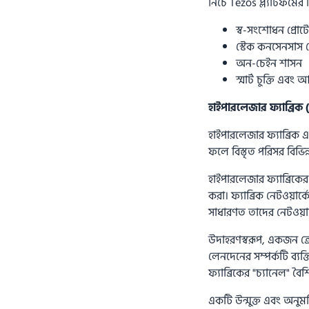
নিচে Tezos প্ল্যাটফর্মের
স্ব-সংশোধন প্রো
স্টেক কনসেনসাস 
অন-চেইন শাসন
স্মার্ট চুক্তি এবং
হাইপারলেজার ফ্যাব্রিক
হাইপারলেজার ফ্যাব্রিক 
ফলে বিস্তৃত পরিসর বিভিন্ন
হাইপারলেজার ফ্যাব্রিকে
করা। ফ্যাব্রিক নেটওয়ার
সাধারণত তাদের নেটওয়ার
উদাহরণস্বরূপ, একজন ক্রে
লেনদেনের সম্পর্কটি ব্য
ফ্যাব্রিকের "চ্যানেল" বৈশ
একটি উন্মুক্ত এবং অনুমতি