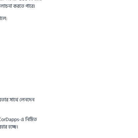
আলোচনা করতে পারে।
োলে:
নীয়তার সাথে লেনদেন
 CorDapps-এ নির্মিত
হার হচ্ছে।