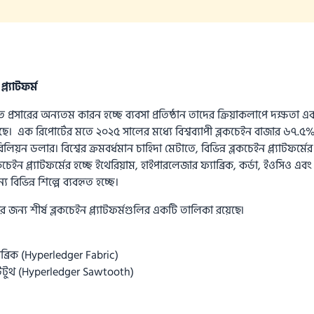
্ল্যাটফর্ম
রুত প্রসারের অন্যতম কারন হচ্ছে ব্যবসা প্রতিষ্ঠান তাদের ক্রিয়াকলাপে দক্ষতা এব
করছে। এক রিপোর্টের মতে ২০২৫ সালের মধ্যে বিশ্বব্যাপী ব্লকচেইন বাজার ৬৭.৫% 
িয়ন ডলার। বিশ্বের ক্রমবর্ধমান চাহিদা মেটাতে, বিভিন্ন ব্লকচেইন প্ল্যাটফর্মে
েইন প্ল্যাটফর্মের হচ্ছে ইথেরিয়াম, হাইপারলেজার ফ্যাব্রিক, কর্ডা, ইওসিও এবং ট
য বিভিন্ন শিল্পে ব্যবহৃত হচ্ছে।
জন্য শীর্ষ ব্লকচেইন প্ল্যাটফর্মগুলির একটি তালিকা রয়েছে৷
ব্রিক (Hyperledger Fabric)
উটুথ (Hyperledger Sawtooth)